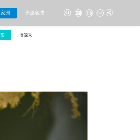
源家园
博源商城
摄影
博源秀