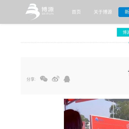
首页
关于博源
博
分享: