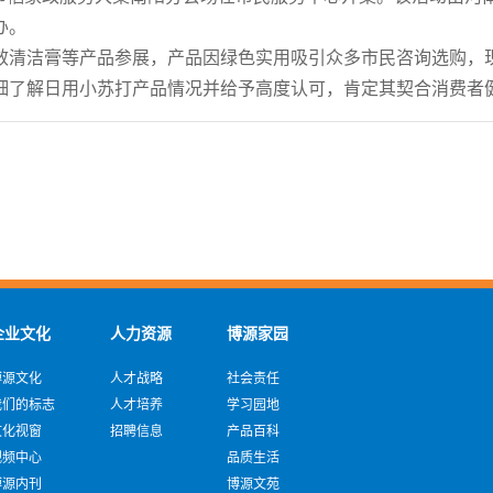
办。
效清洁膏等产品参展，产品因绿色实用吸引众多市民咨询选购，
细了解日用小苏打产品情况并给予高度认可，肯定其契合消费者
企业文化
人力资源
博源家园
博源文化
人才战略
社会责任
我们的标志
人才培养
学习园地
文化视窗
招聘信息
产品百科
视频中心
品质生活
博源内刊
博源文苑