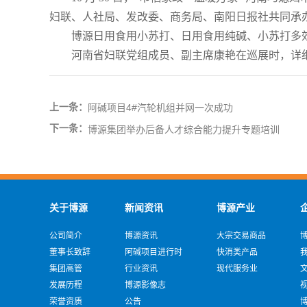
妇联、人社局、发改委、商务局、南阳日报社共同承
博源日用食用小苏打、日用食用纯碱、小苏打多
河南省妇联党组成员、副主席康艳在巡展时，详
上一条：
阿碱项目4#汽轮机组并网一次成功
下一条：
博源集团举办后备人才综合能力提升专题培训
关于博源
新闻资讯
博源产业
公司简介
博源资讯
大宗交易商品
董事长致辞
阿碱项目进行时
快消类产品
集团高管
行业资讯
现代服务业
发展历程
博源影像志
荣誉资质
公告