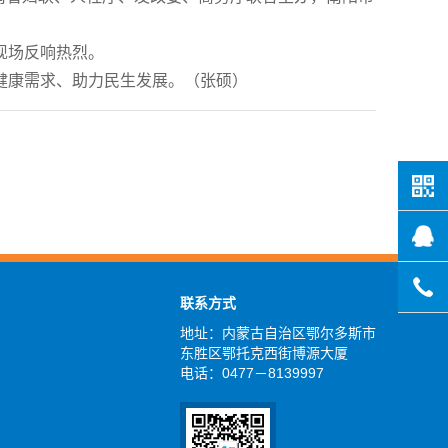
现场反响热烈。
健康需求、助力民生发展。（张硕）
联系方式
地址：内蒙古自治区鄂尔多斯市
东胜区鄂托克西街博源大厦
电话：0477－8139997