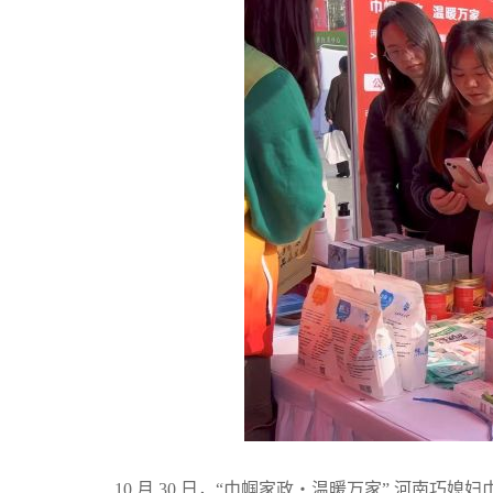
10 月 30 日，“巾帼家政・温暖万家” 河