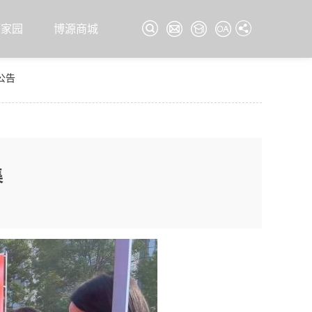
源家园
博源商城
公告
集