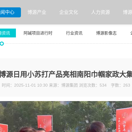
新闻中心
博源产业
企业文化
人力资源
博
源资讯
阿碱项目进行时
行业资讯
博源影像志
博源日用小苏打产品亮相南阳巾帼家政大
时间：2025-11-01 10:30 来源：博源集团 浏览次数：534
字数：
263