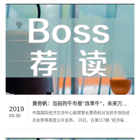
在过去的54年里，这位95岁高寿的老人和巴菲特联手
创造了有史以来最优秀的投资纪录——伯克希尔公司股
票账面价值以年…
黄奇帆：当前的牛市是"改革牛"，未来万亿级市场藏在这5个地方！
2019
中国国际经济交流中心副理事长黄奇帆对当前市场及经
03-30
济走势等再度公开发声。 20日，在第117期 “经济每月
谈”活动上，黄奇帆表示，对今年能够稳稳当当实现经
济增长目标相对乐观，预计经济走势将前低后高。 他