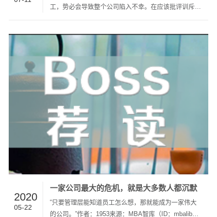
工，势必会导致整个公司陷入不幸。在应该批评训斥
时，要毫不留情地批评训斥，这才是大善。——稻盛和
夫小善乃大恶 人际关系的基本要点是：要抱着爱心与
人相处。但那不是盲目的爱，也不是溺爱。 上司和部
下的关系也一样。上司缺…
一家公司最大的危机，就是大多数人都沉默
2020
“只要管理层能知道员工怎么想，那就能成为一家伟大
05-22
的公司。”作者：1953来源：MBA智库（ID：mbalib）