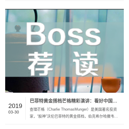
响重组的旋律。可以从中深刻领悟到重组的妙趣与真
谛。重组的真谛是资源优化配置，重组的妙趣在于“山
重水复疑无路，柳暗花…
巴菲特黄金搭档芒格精彩演讲：看好中国市场，追求做的更少，抓住人生少数几个机会
2019
查理芒格（Charlie ThomasMunger）是美国著名投资
03-30
家，“股神”沃伦巴菲特的黄金搭档，伯克希尔哈撒韦公
司的副主席，有“幕后智囊”和“最后的秘密武器”之称。